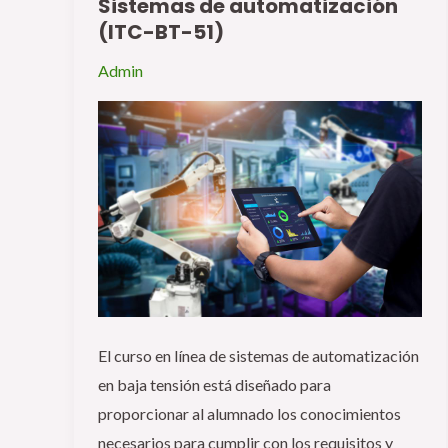
Sistemas de automatización
Categoría
(ITC-BT-51)
Especialista:
Sistemas
Admin
de
automatización
(ITC-
BT-
51)
El curso en línea de sistemas de automatización
en baja tensión está diseñado para
proporcionar al alumnado los conocimientos
necesarios para cumplir con los requisitos y