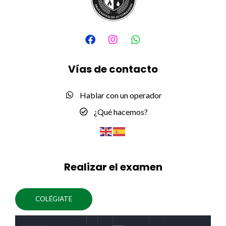
F
I
W
a
n
h
c
s
a
e
t
t
Vías de contacto
b
a
s
o
g
a
o
r
p
Hablar con un operador
k
a
p
m
¿Qué hacemos?
Realizar el examen
COLÉGIATE