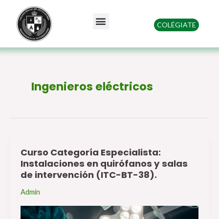
Ir
al
Menu
COLÉGIATE
contenido
Quienes somos
Ingenieros eléctricos
Curso Categoría Especialista:
Curso
Instalaciones en quirófanos y salas
Categoría
de intervención (ITC-BT-38).
Especialista:
Admin
Instalaciones
en
quirófanos