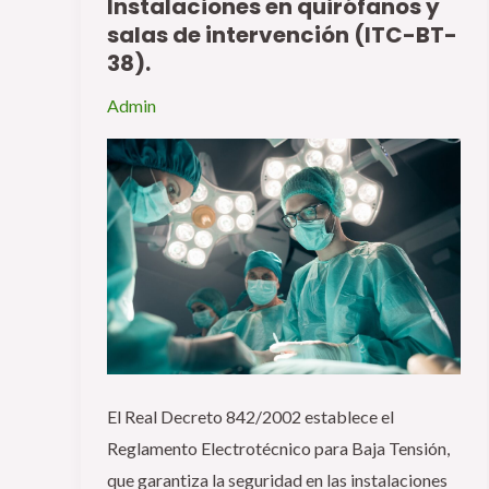
Instalaciones en quirófanos y
Categoría
salas de intervención (ITC-BT-
Especialista:
38).
Instalaciones
en
Admin
quirófanos
y
salas
de
intervención
(ITC-
BT-
38).
El Real Decreto 842/2002 establece el
Reglamento Electrotécnico para Baja Tensión,
que garantiza la seguridad en las instalaciones