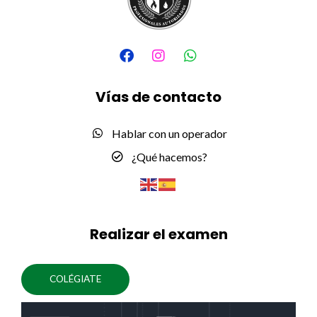
F
I
W
a
n
h
c
s
a
e
t
t
Vías de contacto
b
a
s
o
g
a
o
r
p
Hablar con un operador
k
a
p
m
¿Qué hacemos?
Realizar el examen
COLÉGIATE