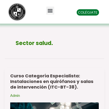
Ir
al
Menu
COLÉGIATE
contenido
Quienes somos
Sector salud.
Curso Categoría Especialista:
Curso
Instalaciones en quirófanos y salas
Categoría
de intervención (ITC-BT-38).
Especialista:
Admin
Instalaciones
en
quirófanos