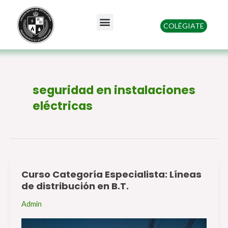
Ir
al
Menu
COLÉGIATE
contenido
Quienes somos
seguridad en instalaciones
eléctricas
Curso Categoría Especialista: Líneas
Curso
de distribución en B.T.
Categoría
Especialista:
Admin
Líneas