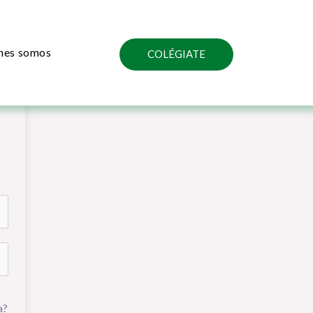
nes somos
COLÉGIATE
a?