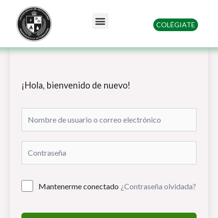
Ir
al
Menu
COLÉGIATE
contenido
Quienes somos
¡Hola, bienvenido de nuevo!
Mantenerme conectado
¿Contraseña olvidada?