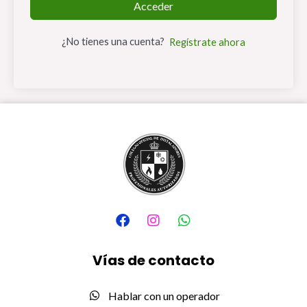
Acceder
¿No tienes una cuenta?
Regístrate ahora
F
I
W
a
n
h
c
s
a
e
t
t
Vías de contacto
b
a
s
o
g
a
o
r
p
Hablar con un operador
k
a
p