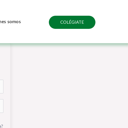
nes somos
COLÉGIATE
a?