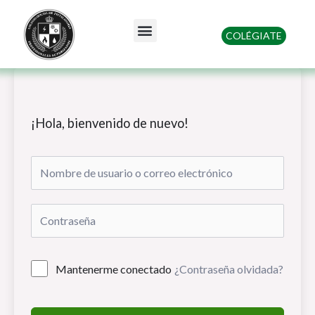
Ir
al
Menu
COLÉGIATE
contenido
Quienes somos
¡Hola, bienvenido de nuevo!
Mantenerme conectado
¿Contraseña olvidada?