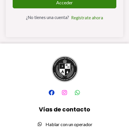
Acceder
¿No tienes una cuenta?
Regístrate ahora
F
I
W
a
n
h
c
s
a
e
t
t
Vías de contacto
b
a
s
o
g
a
o
r
p
Hablar con un operador
k
a
p