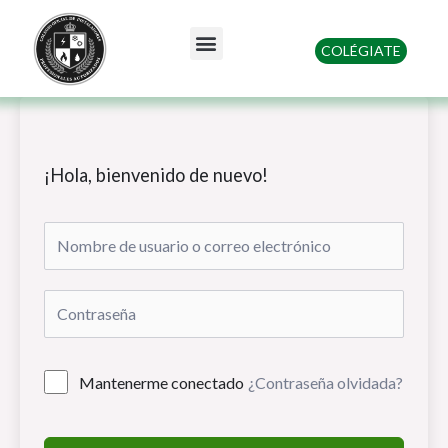
Ir
al
Menu
COLÉGIATE
contenido
Quienes somos
¡Hola, bienvenido de nuevo!
Mantenerme conectado
¿Contraseña olvidada?