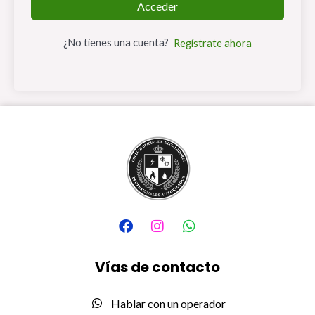
Acceder
¿No tienes una cuenta?
Regístrate ahora
F
I
W
a
n
h
c
s
a
e
t
t
Vías de contacto
b
a
s
o
g
a
o
r
p
Hablar con un operador
k
a
p