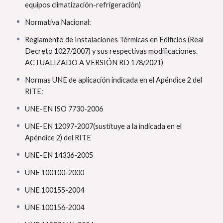
equipos climatización-refrigeración)
hacer una memoria por parte del instalador RITE
autorizado.
Normativa Nacional:
Permite legalizar
instalación de suministro de agua
Reglamento de Instalaciones Térmicas en Edificios (Real
Permite realizar el
mantenimiento de instalaciones
Decreto 1027/2007) y sus respectivas modificaciones.
de
ventilación, Agua Caliente Sanitaria (ACS),
ACTUALIZADO A VERSIÓN RD 178/2021)
calefacción, suelo radiante, aerotermia, aire
acondicionado… de edificios del tipo de hoteles,
Normas UNE de aplicación indicada en el Apéndice 2 del
residencias…
RITE:
Competencias del Curso del RITE.
UNE-EN ISO 7730-2006
UNE-EN 12097-2007(sustituye a la indicada en el
Adquirir el conocimiento teórico y práctico necesario
Apéndice 2) del RITE
para poder instalar y reparar un
sistema de ACS,
Calefacción y Climatización
.
UNE-EN 14336-2005
Motivar al alumnado
y
despertar una inquietud
por
UNE 100100-2000
querer formarse y profundizar sus conocimientos
sobre este ámbito.
UNE 100155-2004
Adquirir la actitud profesional y responsable
UNE 100156-2004
necesaria para poder desempeñar las tareas propias