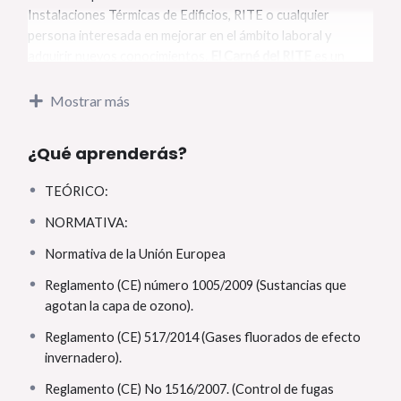
Instalaciones Térmicas de Edificios, RITE o cualquier
persona interesada en mejorar en el ámbito laboral y
adquirir nuevos conocimientos.
El Carné del RITE
es un
documento por el cual la autoridad competente reconoce a
la persona titular del mismo la capacidad técnica para
Mostrar más
desempeñar las actividades de instalación y mantenimiento
de las instalaciones térmicas de edificios: Climatización-Aire
¿Qué aprenderás?
acondicionado-Manipulación, Gases Fluorados (3 Kg),
Calefacción y Agua Caliente Sanitaria.
TEÓRICO:
NORMATIVA:
Las competencias del carnet de Instalador Térmico de
Edificios (RITE) se podrían resumir en:
Normativa de la Unión Europea
Reglamento (CE) número 1005/2009 (Sustancias que
Habilita a c
omprar, manipular y transportar
agotan la capa de ozono).
gases
fluorados (refrigerantes) de hasta 3 kg
Habilita a
instalar máquinas
térmicas desde 5 kW y
Reglamento (CE) 517/2014 (Gases fluorados de efecto
hasta 70 kW, contando la potencia, de una máquina o
invernadero).
la suma de las potencias de ellas. Estas instalaciones
Reglamento (CE) No 1516/2007. (Control de fugas
deben registrarse en Industria y para ello hay que