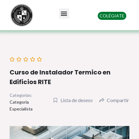
Ir
al
Menu
COLÉGIATE
contenido
Quienes somos
Curso de Instalador Termico en
Edificios RITE
Categorías:
Lista de deseos
Compartir
Categoría
Especialista