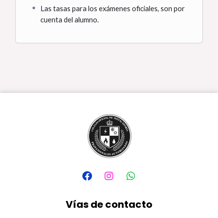
Las tasas para los exámenes oficiales, son por
cuenta del alumno.
F
I
W
a
n
h
c
s
a
e
t
t
Vías de contacto
b
a
s
o
g
a