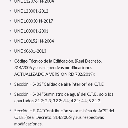
de un
sistema de ACS, Climatización y Calefacción
.
UNE 112076 IN-2004
Tomar conciencia de la
responsabilidad
que conlleva
UNE 123001-2012
el
desarrollar instalaciones de este tipo
.
UNE 100030IN-2017
GARANTÍA DE PERMANENCIA HASTA FINALIZAR
UNE 100001-2001
TODOS LOS EXÁMENES
UNE 100152 IN-2004
UNE 60601-2013
Código Técnico de la Edificación. (Real Decreto.
314/2006 y sus respectivas modificaciones
ACTUALIZADO A VERSIÓN RD 732/2019):
Sección HS-03 “Calidad de aire interior” del C.T.E
Sección HS-04 “Suministro de agua” del C.T.E., solo los
apartados 2.1.3; 2.3; 3.2.2; 3.4; 4.2.1; 4.4; 5.2.1.2.
Sección HE-04 “Contribución solar mínima de ACS” del
C.T.E. (Real Decreto. 314/2006) y sus respectivas
modificaciones.