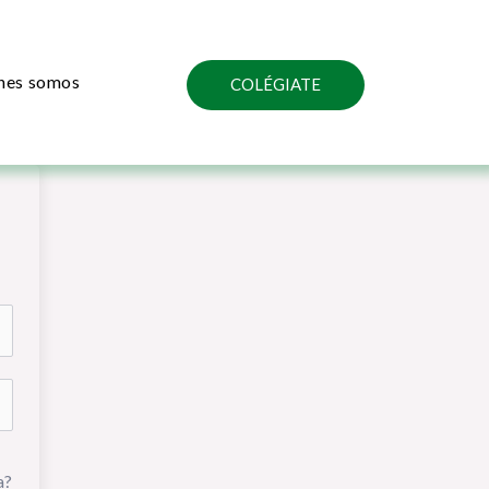
nes somos
COLÉGIATE
a?