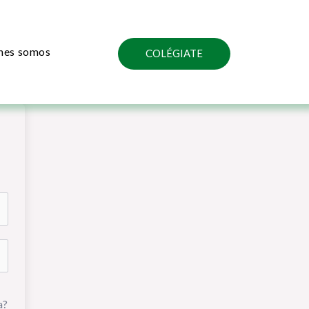
nes somos
COLÉGIATE
a?