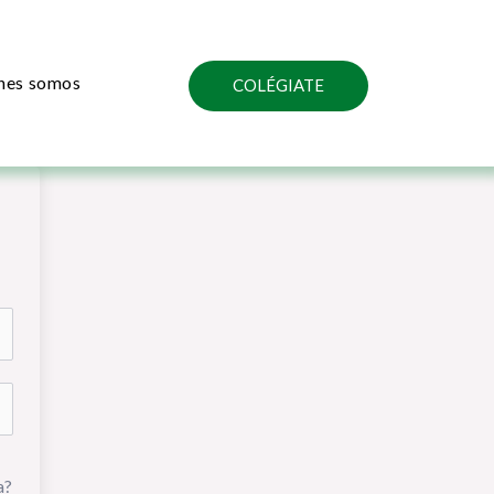
nes somos
COLÉGIATE
a?