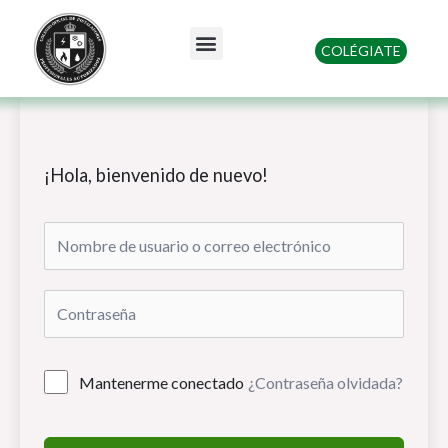
Ir
al
Menu
COLÉGIATE
contenido
Quienes somos
¡Hola, bienvenido de nuevo!
Mantenerme conectado
¿Contraseña olvidada?