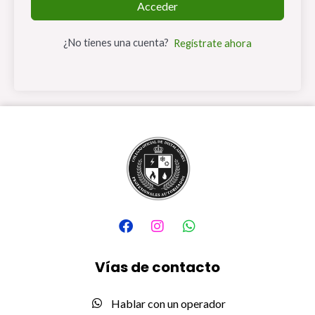
Acceder
¿No tienes una cuenta?
Regístrate ahora
F
I
W
a
n
h
c
s
a
e
t
t
Vías de contacto
b
a
s
o
g
a
o
r
p
Hablar con un operador
k
a
p