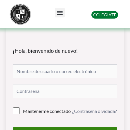
Ir
al
Menu
COLÉGIATE
contenido
Quienes somos
¡Hola, bienvenido de nuevo!
Mantenerme conectado
¿Contraseña olvidada?