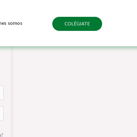
nes somos
COLÉGIATE
a?