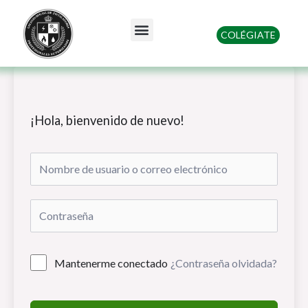
Ir
al
Menu
COLÉGIATE
contenido
Quienes somos
¡Hola, bienvenido de nuevo!
Mantenerme conectado
¿Contraseña olvidada?