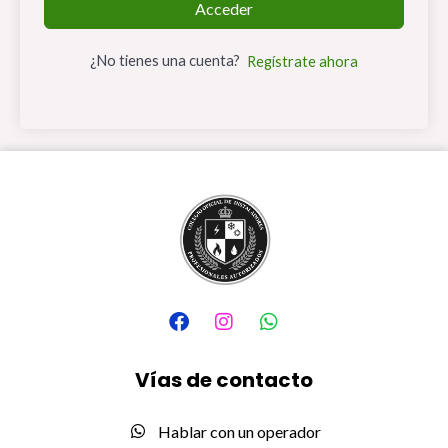
Acceder
¿No tienes una cuenta?
Regístrate ahora
F
I
W
a
n
h
c
s
a
e
t
t
Vías de contacto
b
a
s
o
g
a
o
r
p
Hablar con un operador
k
a
p