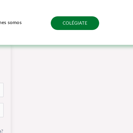
nes somos
COLÉGIATE
a?