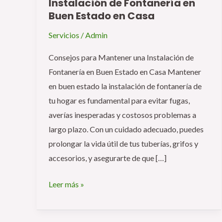
Instalación de Fontanería en
para
Buen Estado en Casa
Mantener
una
Servicios
/
Admin
Instalación
Consejos para Mantener una Instalación de
de
Fontanería en Buen Estado en Casa Mantener
Fontanería
en buen estado la instalación de fontanería de
en
tu hogar es fundamental para evitar fugas,
Buen
averías inesperadas y costosos problemas a
Estado
largo plazo. Con un cuidado adecuado, puedes
en
prolongar la vida útil de tus tuberías, grifos y
Casa
accesorios, y asegurarte de que […]
Leer más »