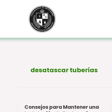
Ir
al
contenido
desatascar tuberías
Consejos para Mantener una
Consejos